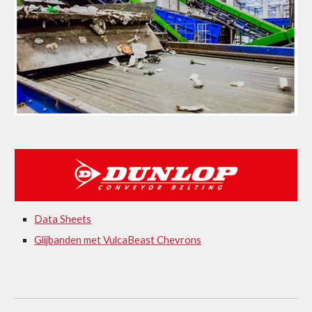
Data Sheets
Glijbanden met VulcaBeast Chevrons