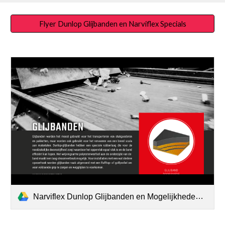
Flyer Dunlop Glijbanden en Narviflex Specials
Narviflex Dunlop Glijbanden en Mogelijkheden Meenemers en Chevrons.pdf