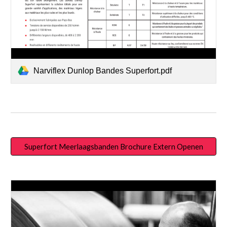
Narviflex Dunlop Bandes Superfort.pdf
Superfort Meerlaagsbanden Brochure Extern Openen