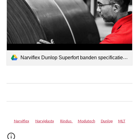
Narviflex Dunlop Superfort banden specificaties en deklagen.pdf
Narviflex
Narviplastx
Rindus
Modutech
Dunlop
MLT